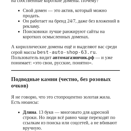
на собственные короткие домены. Почему?
Свой домен — это актив, который можно
продать.
Он работает на бренд 24/7, даже без вложений в
рекламу.
Поисковики лучше ранжируют сайты на
коротких осмысленных доменах.
А кириллические домены ещё и выделяют вас среди
best-auto-shop-63.ru
серой массы
.
Пользователь видит
автомагазинчик.рф
— и уже
понимает: «это свои, русские, понятно».
Подводные камни (честно, без розовых
очков)
Я не говорю, что это стопроцентно золотая жила.
Есть нюансы:
Длина
. 13 букв — многовато для адресной
строки. Но люди всё равно чаще переходят по
ссылкам из поиска или соцсетей, а не вбивают
вручную.