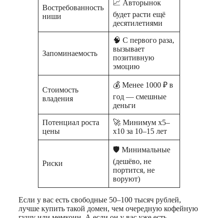
📈 Авторынок
Востребованность
будет расти ещё
ниши
десятилетиями
🧠 С первого раза,
вызывает
Запоминаемость
позитивную
эмоцию
💰 Менее 1000 ₽ в
Стоимость
год — смешные
владения
деньги
Потенциал роста
🚀 Минимум х5–
цены
х10 за 10–15 лет
🛡️ Минимальные
(дешёво, не
Риски
портится, не
воруют)
Если у вас есть свободные 50–100 тысяч рублей,
лучше купить такой домен, чем очередную кофейную
гущу или мемкоин. А если он у вас уже есть —