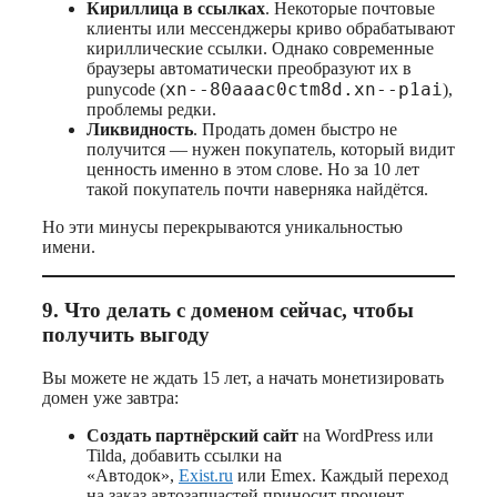
Кириллица в ссылках
. Некоторые почтовые
клиенты или мессенджеры криво обрабатывают
кириллические ссылки. Однако современные
браузеры автоматически преобразуют их в
xn--80aaac0ctm8d.xn--p1ai
punycode (
),
проблемы редки.
Ликвидность
. Продать домен быстро не
получится — нужен покупатель, который видит
ценность именно в этом слове. Но за 10 лет
такой покупатель почти наверняка найдётся.
Но эти минусы перекрываются уникальностью
имени.
9. Что делать с доменом сейчас, чтобы
получить выгоду
Вы можете не ждать 15 лет, а начать монетизировать
домен уже завтра:
Создать партнёрский сайт
на WordPress или
Tilda, добавить ссылки на
«Автодок»,
Exist.ru
или Emex. Каждый переход
на заказ автозапчастей приносит процент.