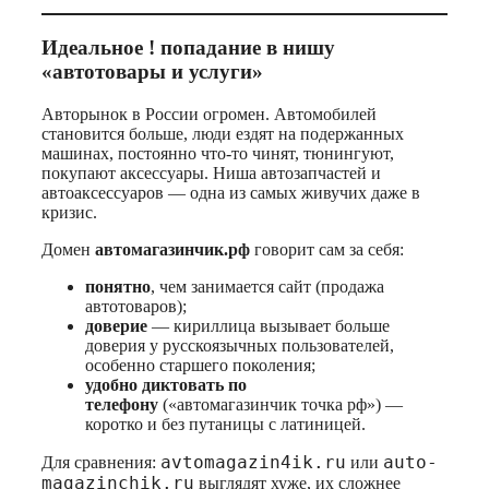
Идеальное ! попадание в нишу
«автотовары и услуги»
Авторынок в России огромен. Автомобилей
становится больше, люди ездят на подержанных
машинах, постоянно что‑то чинят, тюнингуют,
покупают аксессуары. Ниша автозапчастей и
автоаксессуаров — одна из самых живучих даже в
кризис.
Домен
автомагазинчик.рф
говорит сам за себя:
понятно
, чем занимается сайт (продажа
автотоваров);
доверие
— кириллица вызывает больше
доверия у русскоязычных пользователей,
особенно старшего поколения;
удобно диктовать по
телефону
(«автомагазинчик точка рф») —
коротко и без путаницы с латиницей.
avtomagazin4ik.ru
auto-
Для сравнения:
или
magazinchik.ru
выглядят хуже, их сложнее